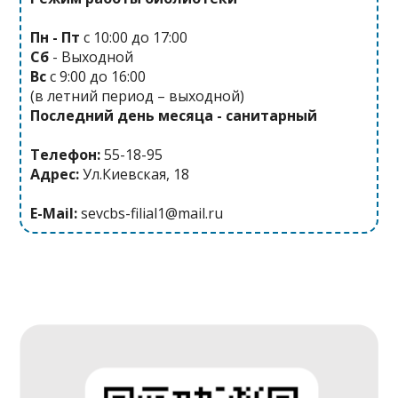
п
Пн - Пт
с 10:00 до 17:00
и
Сб
- Выходной
с
Вс
с 9:00 до 16:00
(в летний период – выходной)
я
Последний день месяца - санитарный
м
Телефон:
55-18-95
Адрес:
Ул.Киевская, 18
E-Mail:
sevcbs-filial1@mail.ru