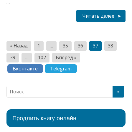
…
Читать далее
Н
« Назад
1
…
35
36
37
38
а
39
…
102
Вперед »
в
Вконтакте
Telegram
и
г
а
ц
и
Продлить книгу онлайн
я