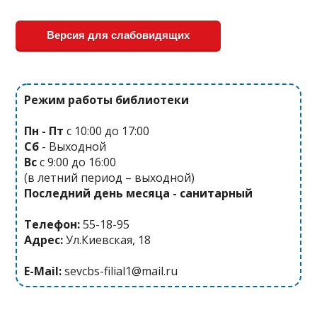
п
о
Версия для слабовидящих
з
а
п
Режим работы библиотеки
и
Пн - Пт
с 10:00 до 17:00
с
Сб
- Выходной
я
Вс
с 9:00 до 16:00
(в летний период – выходной)
м
Последний день месяца - санитарный
Телефон:
55-18-95
Адрес:
Ул.Киевская, 18
E-Mail:
sevcbs-filial1@mail.ru