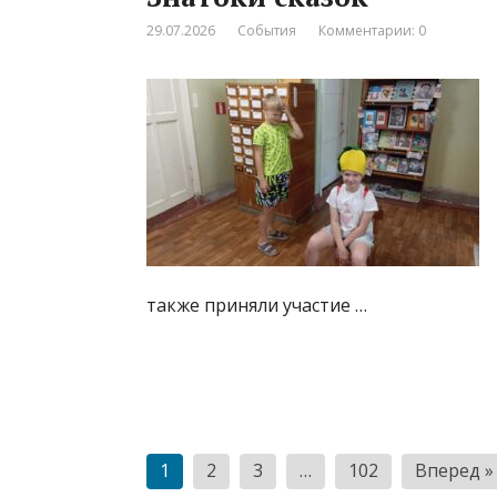
29.07.2026
События
Комментарии: 0
также приняли участие …
Н
1
2
3
…
102
Вперед »