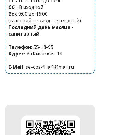
Пн - Пт
с 10:00 до 17:00
Сб
- Выходной
Вс
с 9:00 до 16:00
(в летний период – выходной)
Последний день месяца -
санитарный
Телефон:
55-18-95
Адрес:
Ул.Киевская, 18
E-Mail:
sevcbs-filial1@mail.ru